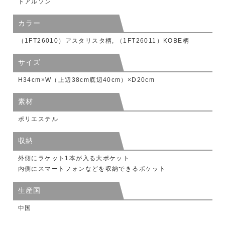
トアルソン
カラー
（1FT26010）アスタリスタ柄, （1FT26011）KOBE柄
サイズ
H34cm×W（上辺38cm底辺40cm）×D20cm
素材
ポリエステル
収納
外側にラケット1本が入る大ポケット
内側にスマートフォンなどを収納できるポケット
生産国
中国