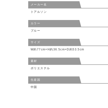
メーカー名
トアルソン
カラー
ブルー
サイズ
W約77cm×H約36.5cm×D約53.5cm
素材
ポリエステル
生産国
中国