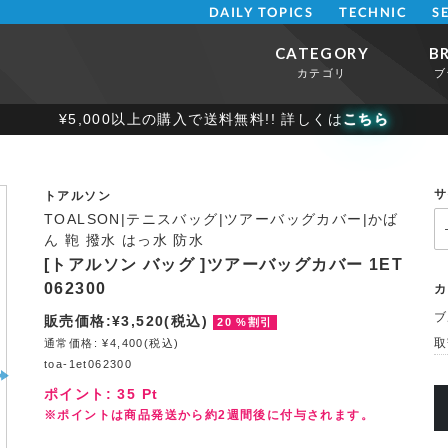
DAILY TOPICS
TECHNIC
S
CATEGORY
B
カテゴリ
ブ
¥5,000以上の購入で送料無料!! 詳しくは
こちら
サ
トアルソン
TOALSON|テニスバッグ|ツアーバッグカバー|かば
ん 鞄 撥水 はっ水 防水
[トアルソン バッグ ]ツアーバッグカバー 1ET
062300
カ
ブ
販売価格:¥3,520(税込)
20 %割引
取
通常価格: ¥4,400(税込)
toa-1et062300
ポイント:
35
Pt
※ポイントは商品発送から約2週間後に付与されます。