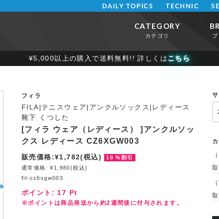
DAILY TOPICS
TECHNIC
S
CATEGORY
B
カテゴリ
ブ
¥5,000以上の購入で送料無料!! 詳しくは
こちら
サ
フィラ
FILA|テニスウェア|アンクルソックス|レディース
靴下 くつした
[フィラ ウェア（レディース） ]アンクルソッ
クス レディース CZ6XGW003
カ
（
販売価格:¥1,782(税込)
10 %割引
取
通常価格: ¥1,980(税込)
fil-cz6xgw003
（
ポイント:
17
Pt
取
※ポイントは商品発送から約2週間後に付与されます。