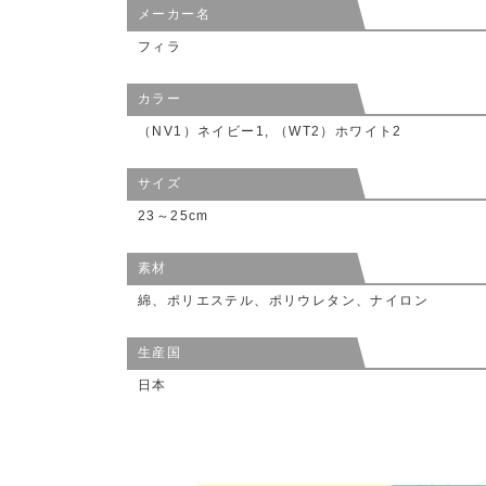
メーカー名
フィラ
カラー
（NV1）ネイビー1, （WT2）ホワイト2
サイズ
23～25cm
素材
綿、ポリエステル、ポリウレタン、ナイロン
生産国
日本