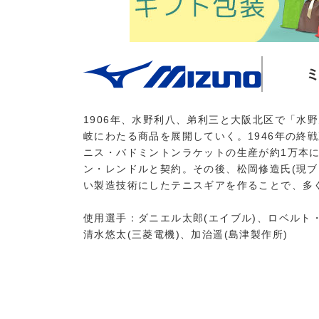
1906年、水野利八、弟利三と大阪北区で「水
岐にわたる商品を展開していく。1946年の終
ニス・バドミントンラケットの生産が約1万本にま
ン・レンドルと契約。その後、松岡修造氏(現ブ
い製造技術にしたテニスギアを作ることで、多
使用選手：ダニエル太郎(エイブル)、ロベルト・
清水悠太(三菱電機)、加治遥(島津製作所)