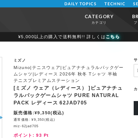
DAILY TOPICS
TECHNIC
S
CATEGORY
B
カテゴリ
ブ
¥5,000以上の購入で送料無料!! 詳しくは
こちら
サ
ミズノ
Mizuno|テニスウェア|ピュアナチュラルパックゲー
ムシャツ|レディース 2026年 秋冬 Tシャツ 半袖
テニスプレミアムステーション
[ミズノ ウェア（レディース） ]ピュアナチュ
カ
ラルパックゲームシャツ PURE NATURAL
PACK レディース 62JAD705
販売価格:¥9,350(税込)
通常価格: ¥9,350(税込)
miz-62jad705
ポイント:
93
Pt