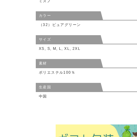
ミズノ
カラー
（32）ピュアグリーン
サイズ
XS, S, M, L, XL, 2XL
素材
ポリエステル100％
生産国
中国