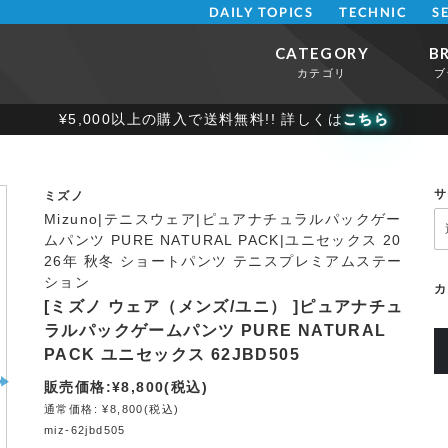
DAILY TOPICS
TECHNIC
S
CATEGORY
B
カテゴリ
ブ
¥5,000以上の購入で送料無料!! 詳しくは
こちら
サ
ミズノ
Mizuno|テニスウェア|ピュアナチュラルパックゲー
ムパンツ PURE NATURAL PACK|ユニセックス 20
26年 秋冬 ショートパンツ テニスプレミアムステー
ション
カ
[ミズノ ウェア（メンズ/ユニ） ]ピュアナチュ
ラルパックゲームパンツ PURE NATURAL
PACK ユニセックス 62JBD505
販売価格:¥8,800(税込)
通常価格: ¥8,800(税込)
miz-62jbd505