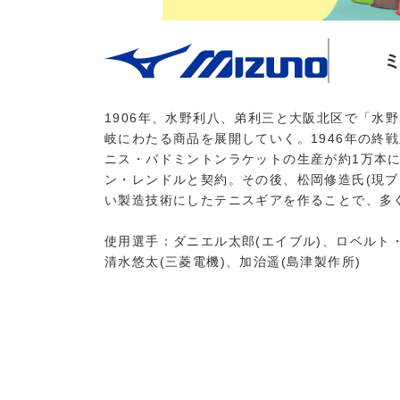
1906年、水野利八、弟利三と大阪北区で「水
岐にわたる商品を展開していく。1946年の終
ニス・バドミントンラケットの生産が約1万本にま
ン・レンドルと契約。その後、松岡修造氏(現ブ
い製造技術にしたテニスギアを作ることで、多
使用選手：ダニエル太郎(エイブル)、ロベルト・
清水悠太(三菱電機)、加治遥(島津製作所)