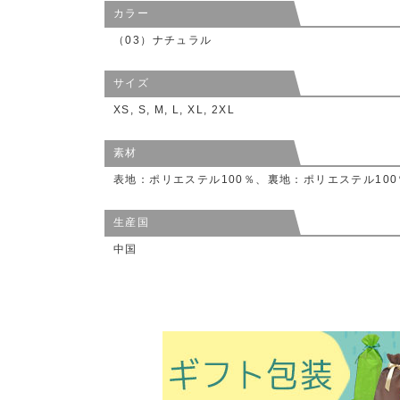
カラー
（03）ナチュラル
サイズ
XS, S, M, L, XL, 2XL
素材
表地：ポリエステル100％、裏地：ポリエステル100
生産国
中国