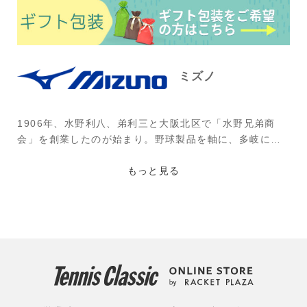
ミズノ
1906年、水野利八、弟利三と大阪北区で「水野兄弟商
会」を創業したのが始まり。野球製品を軸に、多岐にわ
たる商品を展開していく。1946年の終戦直後から、テニ
スラケットの試作を開始。1952年にはテニス・バドミン
もっと見る
トンラケットの生産が約1万本にまで成長する。1990年
に元世界No.1プレーヤーのイワン・レンドルと契約。そ
の後、松岡修造氏(現ブランドアンバサダー)も使用を開
始。独自の理論と質の高い製造技術にしたテニスギアを
作ることで、多くのプレーヤーから支持を得ている。
使用選手：ダニエル太郎(エイブル)、ロベルト・バウテ
ィスタ・アグ(スペイン)、内田海智(富士薬品)、清水悠太