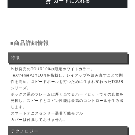
カートに入れる
■商品詳細情報
特徴
昨秋発売のTOUR100の限定ホワイトカラー。
TeXtreme×ZYLONを搭載し、レイアップを組み直すことで剛
性を高め、スピードボールを打つために生まれ変わったTOUR
シリーズ。
ボックス系のフレームは厚く当てるハードヒットでその真価を
発揮し、スピードとスピン性能は最高のコントロールを生み出
します。
スマートテニスセンサー装着可能モデル
カバーは付属しておりません。
テクノロジー