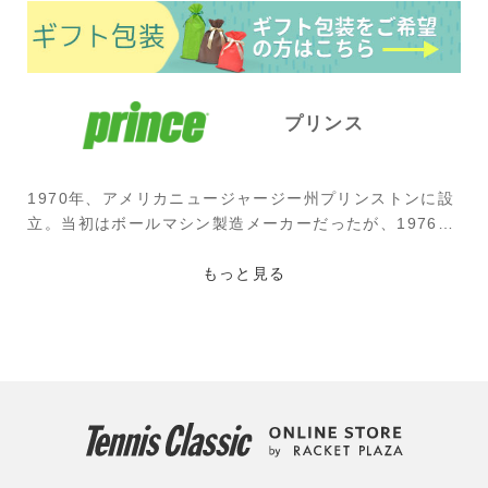
プリンス
1970年、アメリカニュージャージー州プリンストンに設
立。当初はボールマシン製造メーカーだったが、1976年
にハワード・ヘッド氏が買収。オーバーサイズラケット
を考案すると、1978年に名器「グラファイト」を開発。
もっと見る
チャン、アガシらが使うなどテニス界を席巻した。その
後も、シャラポワ、ラフター、シフォンテク(現在はテク
ニファイバー)が使用などスーパースターに愛されるブラ
ンドである。
使用選手：ジョン・イズナー(アメリカ)、パブロ・アン
ドゥハル(スペイン)、今西美晴(EMシステムズ)、上杉海
斗(江崎グリコ)、松田美咲(橋本総業ホールディングス)、