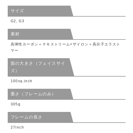
サイズ
G2, G3
素材
高弾性カーボン＋テキストリーム×ザイロン＋高分子エラスト
マー
面の大きさ（フェイスサイ
ズ）
100sq.inch
重さ（フレームのみ）
305g
フレームの長さ
27inch